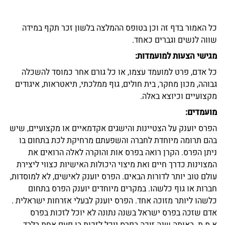
כל האמור בדף זה וכן בטופס ההמלצה בלשון זכר תקף במידה 
שווה לנשים וגברים כאחד.
מגישי הצעות למועמדות:
כל אדם, פרט למועמד עצמו, או כל גורם אחר כמוסד להשכלה 
גבוהה, מכון מחקר, בית חולים, גוף ממלכתי, תיאטראות, איגודים 
מקצועיים וכיוצא באלה.
מועמדים:
הפרס יוענק על הצטיינות והישגים אקדמאיים או מקצועיים, שיש 
בהם תרומה מיוחדת לחברה והשפעתם מרחיקת לכת בתחום בו 
ניתן הפרס. הקרן רואה בפרס אות והוקרה לאלה הרואים את 
המצוינות כדרך חיים ואת מיצוי היכולות האישיות כצווי ליצירת 
עולם טוב יותר לדורות הבאים. הפרס יוענק לאישים, לא למוסדות, 
חברות או גוף כלשהו. במקרים מיוחדים יוענק הפרס בתחום 
כלשהו ליותר מזוכה אחד. הפרס יוענק לבעלי אזרחות ישראלית . 
אדם שזכה בפרס ישראל בשנה נתונה לא יוכל לזכות בפרס 
א.מ.ת. באותה שנה.זוכה בפרס יוכל לזכות בו פעם אחת בלבד. 